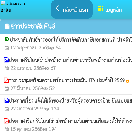
arrow_back_ios
apps
กลับหน้าแรก
เมนูหลัก
ข่าวประชาสัมพันธ์
insert_drive_file
find_in_page
ประชาสัมพันธ์การออกให้บริการจัดเก็บภาษีนอกสถานที่ ประจำ
12 พฤษภาคม 2569
64
event
visibility
ประกาศรับโอน(ย้าย)พนักงานส่วนตำบลหรือพนักงานส่วนท้องถิ่นป
22 เมษายน 2569
67
event
visibility
การประชุมเตรียมความพร้อมการประเมิน ITA ประจำปี 2569
whatshot
27 มีนาคม 2569
52
event
visibility
ประกาศเรื่อง แจ้งให้เจ้าของป้ายหรือผู้ครอบครองป้าย ยื่นแบบ
22 มกราคม 2569
124
event
visibility
ประกาศ เรื่อง รับโอน(ย้าย)พนักงานส่วนตำบลเพื่อแต่งตั้งให้ดำร
15 ตุลาคม 2568
194
event
visibility