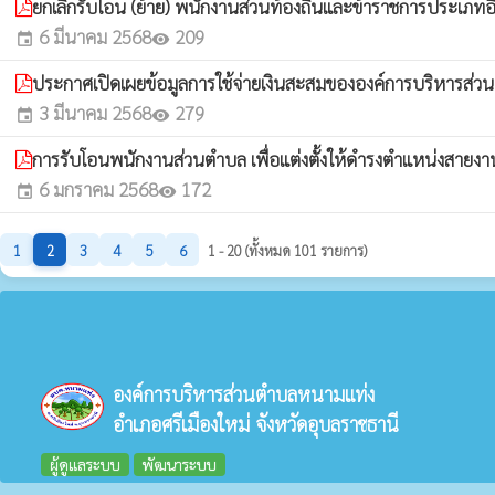
ยกเลิกรับโอน (ย้าย) พนักงานส่วนท้องถิ่นและข้าราชการประเภทอ
6 มีนาคม 2568
209
event
visibility
ประกาศเปิดเผยข้อมูลการใช้จ่ายเงินสะสมขององค์การบริหาร
3 มีนาคม 2568
279
event
visibility
การรับโอนพนักงานส่วนตำบล เพื่อแต่งตั้งให้ดำรงตำแหน่งสายงาน
6 มกราคม 2568
172
event
visibility
1
2
3
4
5
6
1 - 20 (ทั้งหมด 101 รายการ)
องค์การบริหารส่วนตำบลหนามแท่ง
อำเภอศรีเมืองใหม่ จังหวัดอุบลราชธานี
ผู้ดูแลระบบ
พัฒนาระบบ