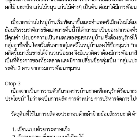
ผลไม้ มะเกลือ แก่นไม้ขนุน แก่นไม้ต่างๆ เป็นต้น ต่อมาได้มีการพัฒนา
     เมื่อเวลาผ่านไปหมู่บ้านเริ่มพัฒนาขึ้นและอำเภอศรีเมืองใหม่ได้แยกตัวจากอำเภอโขงเจียม บ้านชาดจึงได้ขึ้นอยู่กับอำเภอศรีเมืองใหม่ การสัญจรก็สะดวกขึ้น เริ่มมีผู้คน แขกบ้านแขกเมืองเข้ามาเยี่ยมที่หมู่บ้าน ผ้าฝ้าย
ย้อมสีธรรมชาติลายขิดและลายดิ้นนี้ ก็ได้กลายมาเป็นของฝากของที่ระ
มีคุณค่า บ่งบอกความเป็นตนตนของชุมชนหมู่บ้าน ซึ่งต้องอนุรักษ์ไว้
กลุ่มอาชีพขึ้น โดยเริ่มต้นจากกลุ่มสตรีในหมู่บ้านเองใช้ชื่อกลุ่มว
ผลิตขึ้นมาเริ่มขายได้จำนวนน้อยลง จึงมีแนวคิดว่าต้องมีการพัฒนาสิน
เป็นที่ต้องการของท้องตลาด และมีการเปลี่ยนชื่อกลุ่มเป็น “กลุ่มแป
ระดับ 3 ดาว จากกรมการพัฒนาชุมชน

Otop-3

     เนื่องจากเป็นการรวมตัวกันของชาวบ้านชาดเพื่ออนุรักษ์วัฒนาธรรมดั่งเดิมไว้ ดังนั้นการดำเนินการทุกขั้นตอนจึงมีการร่วมแรงร่วมใจกันในหมู่บ้าน โดยเน้นไปที่การรวมกลุ่ม ด้วยหลักการ “ร่วมคิด ร่วมทำ ร่วมรับผล
ประโยชน์” ไม่ว่าจะเป็นการผลิต การจำหน่าย การบริหารจัดการ ไป
     วัตถุดิบที่ใช้ในการผลิตจะประกอบด้วยผ้าฝ้ายย้อมสีธรรมชาติ ด้าย และแบบทำมาจากกระดาษแข็ง

      1. เขียนแบบด้วยกระดาษแข็ง

      2. ตัดกระดาษแข็งตามแบบที่เขียนไว้
