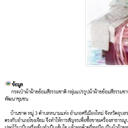
ข้อมูล
      กระเป๋าผ้าฝ้ายย้อมสีธรรมชาติ กลุ่มแปรรูปผ้าฝ้ายย้อมสีธรรมชาติ หมู่ 3 บ้านชาด ตำบลหนามแท่ง อำเภอศรีเมืองใหม่ จังหวัดอุบลราชธานี สินค้าลงทะเบียนผลิตภัณฑ์ OTOP ผลิตภัณฑ์ระดับ 3 ดาว จากกรมการ
พัฒนาชุมชน

     บ้านชาด หมู่ 3 ตำบลหนามแท่ง อำเภอศรีเมืองใหม่ จังหวัดอุบลราชธานี ในอดีตตั้งแต่สมัยบรรพบุรุษนั้น ได้มีการปลูกฝ้ายตามไร่และสวน เป็นจำนวนมาก ผนวกกับระยะทางของหมู่บ้านกับตัวอำเภอ ซึ่งสมัยนั้นขึ้น
ตรงกับอำเภอโขงเจียม จึงทำให้การสัญจรเพื่อซื้อขายเครื่องสาธารณู
ปลูกไว้มาปั่นหรือเข็นทำเป็นเส้นใย แล้วทอด้วยกี่ทอมือ เป็นผ้าฝ้ายท