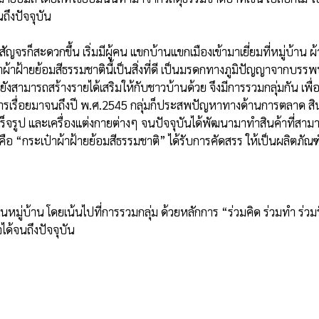
ึงปัจจุบัน

้าฝ้ายย้อมสีธรรมชาตินี้เป็นสิ่งที่ดี เป็นมรดกทางภูมิปัญญาจากบรรพบุ
สามารถสร้างรายได้เสริมให้กับชาวบ้านด้วย จึงมีการรวมกลุ่มกัน เพื่อจ
นินการเรื่อยมาจนถึงปี พ.ศ.2545 กลุ่มก็ประสพปัญหาทางด้านการตลาด สิน
สำเร็จรูป และเครื่องแต่งกายต่างๆ จนปัจจุบันได้พัฒนามาทำสินค้าที่สาม
คือ “กระเป๋าผ้าฝ้ายย้อมสีธรรมชาติ” ได้รับการคัดสรร ให้เป็นผลิตภัณฑ
้จนถึงปัจจุบัน
