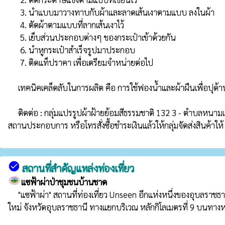
      3. นำแบบมาวางทาบกับผ้าและลาดเส้นเงาตามแบบ ลงในผ้า

      4. ตัดผ้าตามแบบที่ลากเส้นเงาไว้

      5. เย็บส่วนประกอบต่างๆ ของกระเป๋าเข้าด้วยกัน

      6. นำหูกระเป๋าสำเร็จรูปมาประกอบ

      7. ติดแท็ปราคา เพื่อเตรียมจำหน่ายต่อไป

     เทคนิคเคล็ดลับในการผลิต คือ การใช้ฟองน้ำและผ้าผืนเพื่อปุด้านในกระเป๋าทำให้รูปทรงของกระเป๋าสวยงาม เพิ่มความแข็งแรงทนทานขึ้น รวมถึงการตัดเย็บซึ่งต้องใช้ช่างฝีมือที่ต้องมีประสบการณ์สูง

     ติดต่อ : กลุ่มแปรรูปผ้าฝ้ายย้อมสีธรรมชาติ 132 3 - ตำบลหนามแท่ง อำเภอศรีเมืองใหม่ จังหวัดอุบลราชธานี 34250 โทร. 087-962-5378 นางอำไพ ศรีลาเลิศ ประธานกลุ่มผู้ผลิต โดยสามารถเดินทางมารับสินค้าที่
สถานประกอบการ หรือโทรสั่งซื้อชำระเงินแล้วให้กลุ่มจัดส่งสินค้า
check_circle
สถานที่สำคัญแหล่งท่องเที่ยว
แซฟ้าผ่าป่าชุมชนบ้านชาด
     "แซฟ้าผ่า" สถานที่ท่องเที่ยว Unseen อีกแห่งหนึ่งของอุบลราชธานี เส้นทางที่จะไปอำเภอศรีเมืองใหม่ ฤดูฝนสวยงามมาก "แซฟ้าผ่า" ตั้งอยู่ในเขตป่าชุมชนบ้านชาด หมู่ที่ 3 บ้านชาด ตำบลหนามแท่ง อำเภอศรีเมือง
ใหม่ จังหวัดอุบลราชธานี ทางแยกบริเวณ หลักกิโลเมตรที่ 9 บนทาง