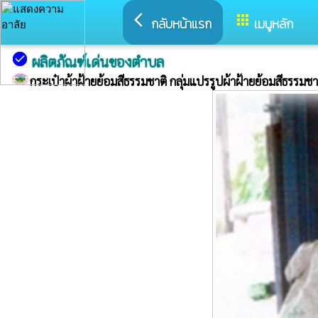
arrow_back_ios
apps
กลับหน้าแรก
เมนูหลัก
check_circle
ผลิตภัณฑ์เด่นของตำบล
กระเป๋าผ้าฝ้ายย้อมสีธรรมชาติ กลุ่มแปรรูปผ้าฝ้ายย้อมสีธรร