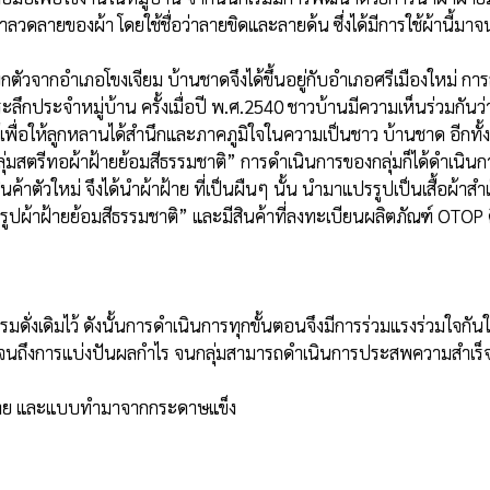
ลวดลายของผ้า โดยใช้ชื่อว่าลายขิดและลายด้น ซึ่งได้มีการใช้ผ้านี้มาจนถ
ลึกประจำหมู่บ้าน ครั้งเมื่อปี พ.ศ.2540 ชาวบ้านมีความเห็นร่วมกันว่าผ
เพื่อให้ลูกหลานได้สำนึกและภาคภูมิใจในความเป็นชาว บ้านชาด อีกทั้งยัง
่า “กลุ่มสตรีทอผ้าฝ้ายย้อมสีธรรมชาติ” การดำเนินการของกลุ่มก็ได้ดำเ
ค้าตัวใหม่ จึงได้นำผ้าฝ้าย ที่เป็นผืนๆ นั้น นำมาแปรรูปเป็นเสื้อผ้า
รรูปผ้าฝ้ายย้อมสีธรรมชาติ” และมีสินค้าที่ลงทะเบียนผลิตภัณฑ์ OTOP 
จนถึงการแบ่งปันผลกำไร จนกลุ่มสามารถดำเนินการประสพความสำเร็จได