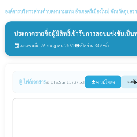
องค์การบริหารส่วนตำบลหนามแท่ง
อำเภอศรีเมืองใหม่ จังหวัดอุบลร
ประกาศรายชื่อผู้มีสิทธิ์เข้ารับการสอบแข่งขันเ
เผยแพร่เมื่อ 26 กรกฎาคม 2561
เปิดอ่าน 349 ครั้ง
event
visibility
ไฟล์เอกสาร
attach_file
ดาวน์โหลด
คั
r8fDTscSun11737.pdf
file_download
link