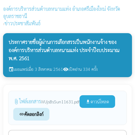
องค์การบริหารส่วนตำบลหนามแท่ง
อำเภอศรีเมืองใหม่ จังหวัด
อุบลราชธานี
›
ข่าวประชาสัมพันธ์
ประกาศรายชื่อผู้ผ่านการเลือกสรรเป็นพนักงานจ้าง ของ
องค์การบริหารส่วนตำบลหนามแท่ง ประจำปีงบประมาณ
พ.ศ. 2561
เผยแพร่เมื่อ 3 สิงหาคม 2561
เปิดอ่าน 334 ครั้ง
event
visibility
ไฟล์เอกสาร
attach_file
ดาวน์โหลด
iVUjsBsSun11631.pdf
file_download
คัดลอกลิงก์
link