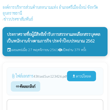
องค์การบริหารส่วนตำบลหนามแท่ง
อำเภอศรีเมืองใหม่ จังหวัด
อุบลราชธานี
›
ข่าวประชาสัมพันธ์
ประกาศรายชื่อผู้มีสิทธิเข้ารับการสรรหาและเลือกสรรบุคคล
เป็นพนักงานจ้างตามภารกิจ ประจำปีงบประมาณ 2562
เผยแพร่เมื่อ 27 พฤศจิกายน 2561
เปิดอ่าน 379 ครั้ง
event
visibility
ไฟล์เอกสาร
attach_file
ดาวน์โหลด
43ttaslSun123426.pdf
file_download
คัดลอกลิงก์
link